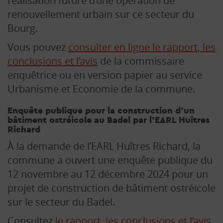
réalisation future d’une opération de
AGENDA
renouvellement urbain sur ce secteur du
Bourg.
DÉMARCHES EN LIGNE
Vous pouvez
consulter en ligne le rapport, les
conclusions et l’avis
de la commissaire
FOIRE AUX QUESTIONS
enquêtrice ou en version papier au service
Urbanisme et Economie de la commune.
RECHERCHE
Enquête publique pour la construction d’un
bâtiment ostréicole au Badel par l’EARL Huîtres
Richard
À la demande de l’EARL Huîtres Richard, la
commune a ouvert une enquête publique du
12 novembre au 12 décembre 2024 pour un
projet de construction de bâtiment ostréicole
sur le secteur du Badel.
Consultez
le rapport, les conclusions et l’avis