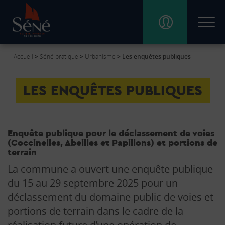
Accueil
>
Séné pratique
>
Urbanisme
>
Les enquêtes publiques
VIE MUNICIPALE
LES ENQUÊTES PUBLIQUES
SÉNÉ PRATIQUE
CULTURE, SPORT ET VIE ASSOCIATIVE
Enquête publique pour le déclassement de voies
(Coccinelles, Abeilles et Papillons) et portions de
terrain
DÉCOUVRIR SÉNÉ
La commune a ouvert une enquête publique
du 15 au 29 septembre 2025 pour un
déclassement du domaine public de voies et
CARTE INTERACTIVE
portions de terrain dans le cadre de la