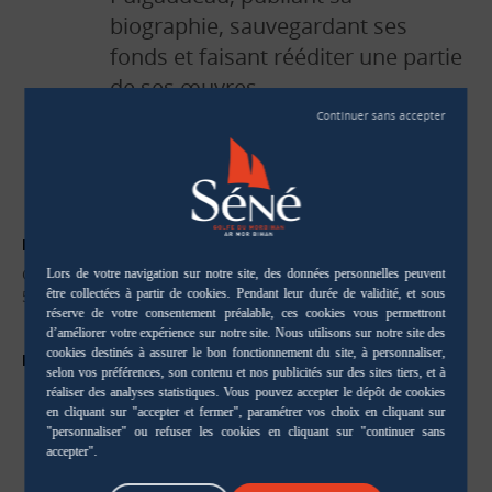
biographie, sauvegardant ses
fonds et faisant rééditer une partie
de ses œuvres.
Vernissage de l’exposition :
Vendredi 3 juillet à 17h
LIEU
Grain de Sel, 5 ter rue des Ecoles
56860 Séné
INFOS PRATIQUES
Salle Alain Coste
Tout public
Entrée libre (aux horaires d’ouverture de la
médiathèque).