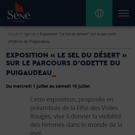
Accueil
>
Agenda
>
Exposition “Le Sel du désert” sur le parcours
VIE MUNICIPALE
d’Odette du Puigaudeau
EXPOSITION « LE SEL DU DÉSERT »
SÉNÉ PRATIQUE
SUR LE PARCOURS D’ODETTE DU
PUIGAUDEAU
CULTURE, SPORT ET VIE ASSOCIATIVE
Du mercredi 1 juillet au samedi 18 juillet
DÉCOUVRIR SÉNÉ
Cette exposition, proposée en
préambule de la Fête des Voiles
Rouges, vise à donner la visibilité
CARTE INTERACTIVE
des femmes dans le monde de la
mer.